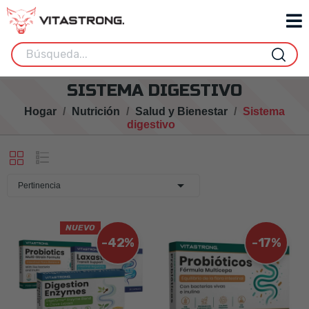
SISTEMA DIGESTIVO
Hogar
Nutrición
Salud y Bienestar
Sistema
digestivo

Pertinencia
NUEVO
-42%
-17%