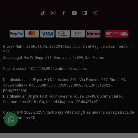
Globax Nutrition SRL | COE: 28629 | Inscripción en el Reg. de E-commerce n.º
725
Sede Legal: Via IV Giugno 81, Serravalle, 47899, San Marino
Capital social: 1.000.000,00€ totalmente suscrito.
Distribuido en la UE por: GN Distribution SRL - Via Flaminia 267, Rimini RN
47924 Italia - IT04680590405 - FR35953938586 - DE361512323 -
ESN0273089C
Distribuido en UK por: First Floor, Oceana House, 39-49, Commercial Rd,
Southampton SO15 1GA, United Kingdom - GB464374671
Copyright © 2020-2025 Vitastrong | Vitastrong® es una marca registrada de
Globax Nutrition SRL.