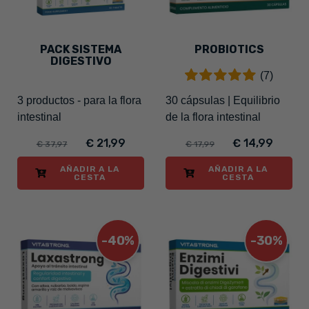
PACK SISTEMA
PROBIOTICS
DIGESTIVO
(7)
3 productos - para la flora
30 cápsulas | Equilibrio
intestinal
de la flora intestinal
€ 21,99
€ 14,99
€ 37,97
€ 17,99
AÑADIR A LA
AÑADIR A LA
CESTA
CESTA
-40%
-30%