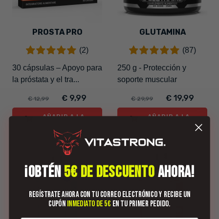
PROSTA PRO
GLUTAMINA
(2)
(87)
30 cápsulas – Apoyo para
250 g - Protección y
la próstata y el tra...
soporte muscular
€ 9,99
€ 19,99
€ 12,99
€ 29,99
AÑADIR A LA
AÑADIR A LA
CESTA
CESTA
-40%
-17%
¡OBTÉN
5€ DE DESCUENTO
AHORA!
Regístrate ahora con tu correo electrónico y recibe un
cupón
inmediato de 5€
en tu primer pedido.