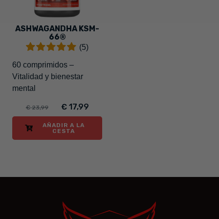
ASHWAGANDHA KSM-
66®
(5)
60 comprimidos –
Vitalidad y bienestar
mental
€ 17,99
€ 23,99
AÑADIR A LA
CESTA