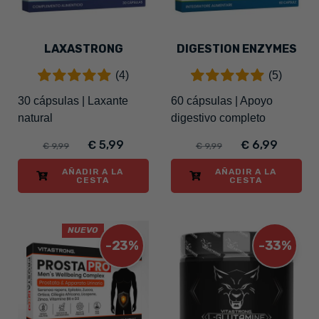
LAXASTRONG
DIGESTION ENZYMES
(4)
(5)
30 cápsulas | Laxante
60 cápsulas | Apoyo
natural
digestivo completo
€ 5,99
€ 6,99
€ 9,99
€ 9,99
AÑADIR A LA
AÑADIR A LA
CESTA
CESTA
NUEVO
-23%
-33%