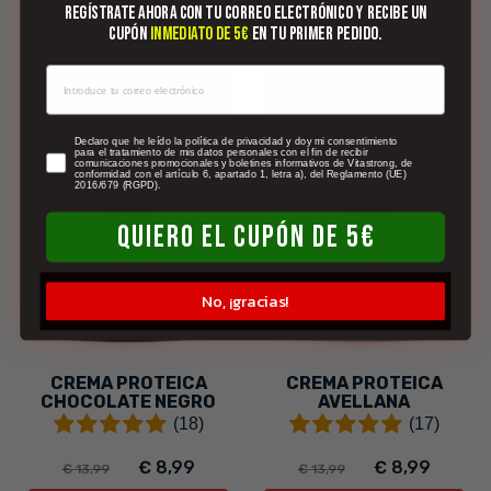
(21)
(8)
Regístrate ahora con tu correo electrónico y recibe un
cupón
inmediato de 5€
en tu primer pedido.
€ 8,99
€ 8,99
€ 13,99
€ 13,99
AÑADIR A LA
AÑADIR A LA
CESTA
CESTA
newsletter
Declaro que he leído la política de privacidad y doy mi consentimiento
para el tratamiento de mis datos personales con el fin de recibir
comunicaciones promocionales y boletines informativos de Vitastrong, de
conformidad con el artículo 6, apartado 1, letra a), del Reglamento (UE)
2016/679 (RGPD).
-36%
-36%
QUIERO EL CUPÓN DE 5€
No, ¡gracias!
CREMA PROTEICA
CREMA PROTEICA
CHOCOLATE NEGRO
AVELLANA
(18)
(17)
€ 8,99
€ 8,99
€ 13,99
€ 13,99