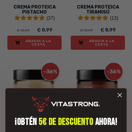
CREMA PROTEICA
CREMA PROTEICA
PISTACHO
TIRAMISÚ
(37)
(13)
€ 8,99
€ 8,99
€ 13,99
€ 13,99
AÑADIR A LA
AÑADIR A LA
CESTA
CESTA
-36%
-36%
¡OBTÉN
5€ DE DESCUENTO
AHORA!
CREMA PROTEICA
CREMA PROTEICA
CHOCOLATE BLANCO
CHOCOLATE CON
LECHE