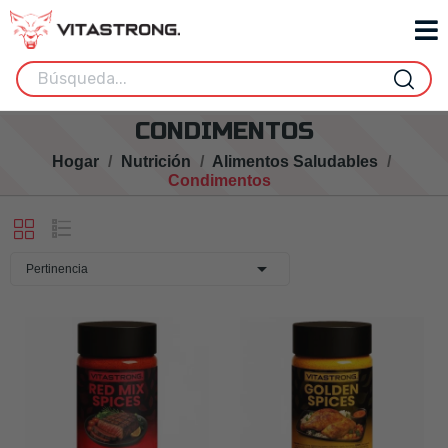
CONDIMENTOS
Hogar
Nutrición
Alimentos Saludables
Condimentos

Pertinencia