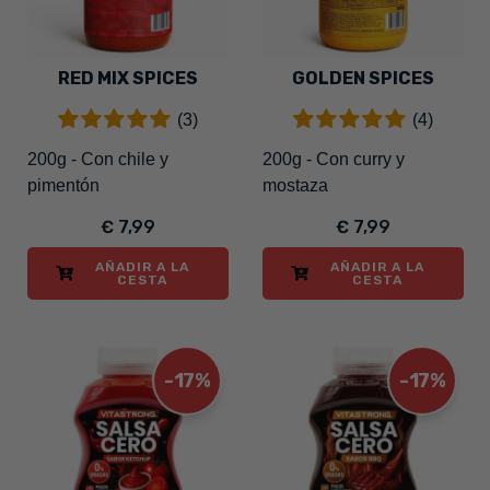
RED MIX SPICES
GOLDEN SPICES
(3)
(4)
200g - Con chile y
200g - Con curry y
pimentón
mostaza
€ 7,99
€ 7,99
AÑADIR A LA
AÑADIR A LA
CESTA
CESTA
-17%
-17%