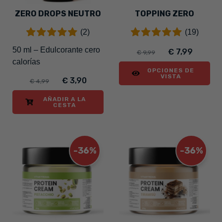
ZERO DROPS NEUTRO
TOPPING ZERO
(2)
(19)
50 ml – Edulcorante cero
€ 7,99
€ 9,99
calorías
OPCIONES DE
VISTA
€ 3,90
€ 4,99
AÑADIR A LA
CESTA
-36%
-36%