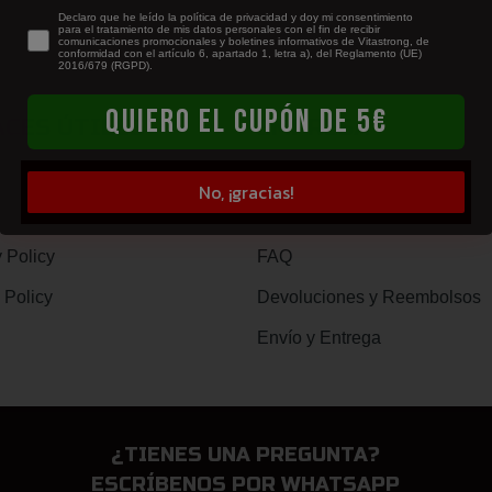
newsletter
Declaro que he leído la política de privacidad y doy mi consentimiento
para el tratamiento de mis datos personales con el fin de recibir
comunicaciones promocionales y boletines informativos de Vitastrong, de
conformidad con el artículo 6, apartado 1, letra a), del Reglamento (UE)
2016/679 (RGPD).
QUIERO EL CUPÓN DE 5€
ACES ÚTILES
EMPRESA
tanos
Quiénes Somos
No, ¡gracias!
os y Condiciones
Trabaja con nosotros - Carrer
 Policy
FAQ
 Policy
Devoluciones y Reembolsos
Envío y Entrega
¿TIENES UNA PREGUNTA?
ESCRÍBENOS POR WHATSAPP