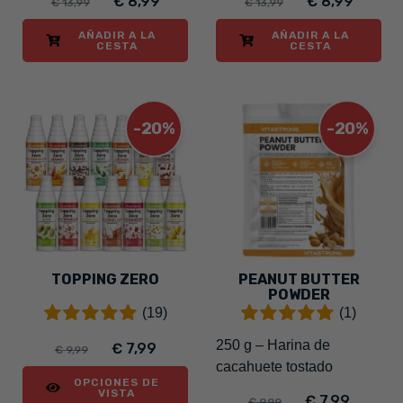
€ 8,99
€ 8,99
€ 13,99
€ 13,99
AÑADIR A LA
AÑADIR A LA
CESTA
CESTA
-20%
-20%
TOPPING ZERO
PEANUT BUTTER
POWDER
(19)
(1)
250 g – Harina de
€ 7,99
€ 9,99
cacahuete tostado
OPCIONES DE
VISTA
€ 7,99
€ 9,99