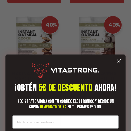
-40%
-40%
HARINA DE AVENA -
HARINA DE AVENA -
SABOR GALLETA
DOBLE CHOCO
(9)
(9)
¡OBTÉN
5€ DE DESCUENTO
AHORA!
1 kg de harina de avena
1 kg - harina de avena
Regístrate ahora con tu correo electrónico y recibe un
€ 11,99
€ 11,99
cupón
inmediato de 5€
en tu primer pedido.
€ 19,99
€ 19,99
AÑADIR A LA
AÑADIR A LA
CESTA
CESTA