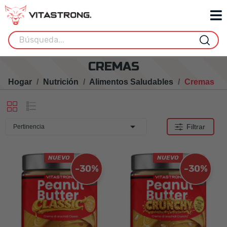
CREMAS
Hogar
Nutrición
Alimentos Saludables
Cremas

Filtrar
Pertinencia
NUEVO
NUEVO
-30%
-30%