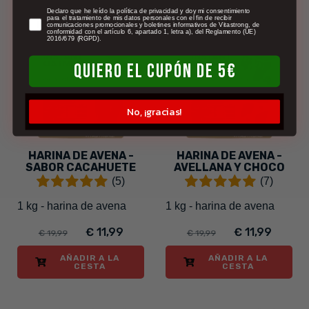
newsletter
Declaro que he leído la política de privacidad y doy mi consentimiento
para el tratamiento de mis datos personales con el fin de recibir
comunicaciones promocionales y boletines informativos de Vitastrong, de
conformidad con el artículo 6, apartado 1, letra a), del Reglamento (UE)
-40%
-40%
2016/679 (RGPD).
QUIERO EL CUPÓN DE 5€
No, ¡gracias!
HARINA DE AVENA -
HARINA DE AVENA -
SABOR CACAHUETE
AVELLANA Y CHOCO
(5)
(7)
1 kg - harina de avena
1 kg - harina de avena
€ 11,99
€ 11,99
€ 19,99
€ 19,99
AÑADIR A LA
AÑADIR A LA
CESTA
CESTA