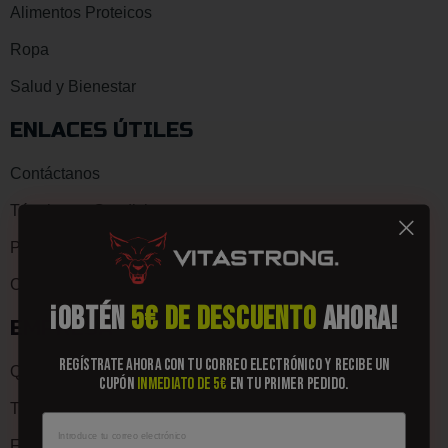
Alimentos Proteicos
Ropa
Salud y Bienestar
ENLACES ÚTILES
Contáctanos
Términos y Condiciones
Privacy Policy
Cookie Policy
¡OBTÉN
5€ DE DESCUENTO
AHORA!
EMPRESA
Regístrate ahora con tu correo electrónico y recibe un
Quiénes Somos
cupón
inmediato de 5€
en tu primer pedido.
Trabaja con nosotros - Carreras
FAQ