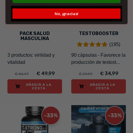
No, ¡gracias!
PACK SALUD
TESTOBOOSTER
MASCULINA
(195)
3 productos: virilidad y
90 cápsulas - Favorece la
vitalidad
producción de testost...
€ 49,99
€ 34,99
€ 84,97
€ 39,99
AÑADIR A LA
AÑADIR A LA
CESTA
CESTA
-33%
-33%