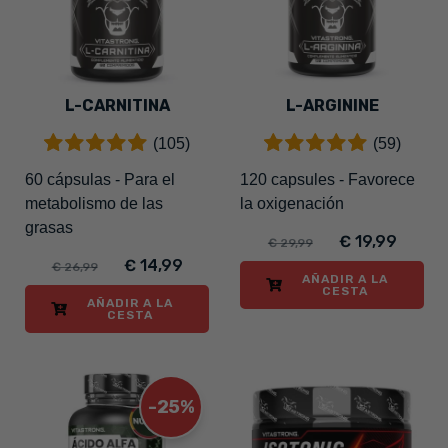
L-CARNITINA
L-ARGININE
(105)
(59)
60 cápsulas - Para el
120 capsules - Favorece
metabolismo de las
la oxigenación
grasas
€ 19,99
€ 29,99
€ 14,99
€ 26,99
AÑADIR A LA
CESTA
AÑADIR A LA
CESTA
-25%