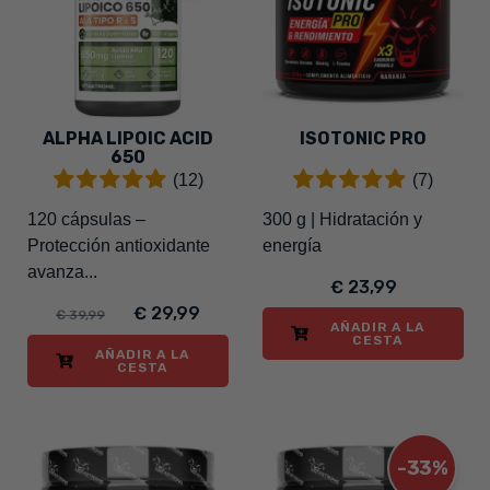
ALPHA LIPOIC ACID
ISOTONIC PRO
650
(12)
(7)
120 cápsulas –
300 g | Hidratación y
Protección antioxidante
energía
avanza...
€ 23,99
€ 29,99
€ 39,99
AÑADIR A LA
CESTA
AÑADIR A LA
CESTA
-33%