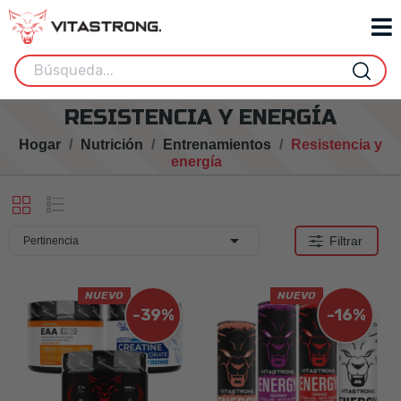
RESISTENCIA Y ENERGÍA
Hogar
Nutrición
Entrenamientos
Resistencia y
energía

Filtrar
Pertinencia
NUEVO
NUEVO
-39%
-16%