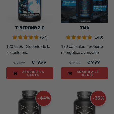
T-STRONG 2.0
ZMA
(67)
(148)
120 caps - Soporte de la
120 cápsulas - Soporte
testosterona
energético avanzado
€ 19,99
€ 9,99
€ 29,99
€ 14,99
AÑADIR A LA
AÑADIR A LA
CESTA
CESTA
-44%
-33%