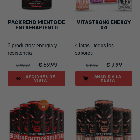
PACK RENDIMIENTO DE
VITASTRONG ENERGY
ENTRENAMIENTO
X4
3 productos: energía y
4 latas - todos los
resistencia
sabores
€ 59,99
€ 9,99
€ 98,97
€ 11,96
OPCIONES DE
AÑADIR A LA
VISTA
CESTA