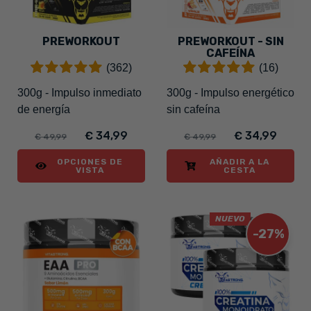
PREWORKOUT
PREWORKOUT - SIN
CAFEÍNA
(362)
(16)
300g - Impulso inmediato
300g - Impulso energético
de energía
sin cafeína
€ 34,99
€ 34,99
€ 49,99
€ 49,99
OPCIONES DE
AÑADIR A LA
VISTA
CESTA
NUEVO
-27%