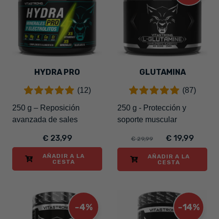
HYDRA PRO
GLUTAMINA
(12)
(87)
250 g – Reposición
250 g - Protección y
avanzada de sales
soporte muscular
€ 23,99
€ 19,99
€ 29,99
AÑADIR A LA
AÑADIR A LA
CESTA
CESTA
-4%
-14%