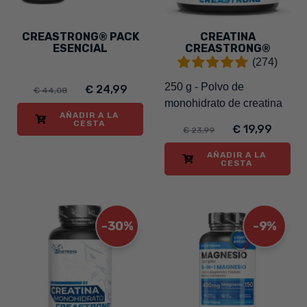
CREASTRONG® PACK
CREATINA
ESENCIAL
CREASTRONG®
(274)
250 g - Polvo de
€ 24,99
€ 44,08
monohidrato de creatina
AÑADIR A LA
CESTA
€ 19,99
€ 23,99
AÑADIR A LA
CESTA
-30%
-9%