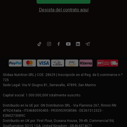
Desista del contrato aquí
Globax Nutrition SRL | COE: 28629 | Inscripción en el Reg. de E-commerce n.º
725
Sede Legal: Via IV Giugno 81, Serravalle, 47899, San Marino
Capital social: 1.000.000,00€ totalmente suscrito.
Distribuido en la UE por: GN Distribution SRL - Via Flaminia 267, Rimini RN
47924 Italia - IT04680590405 - FR35953938586 - DE361512323 -
ESN0273089C
Distribuido en UK por: First Floor, Oceana House, 39-49, Commercial Rd,
Southampton SO15 1GA, United Kingdom - GB464374671