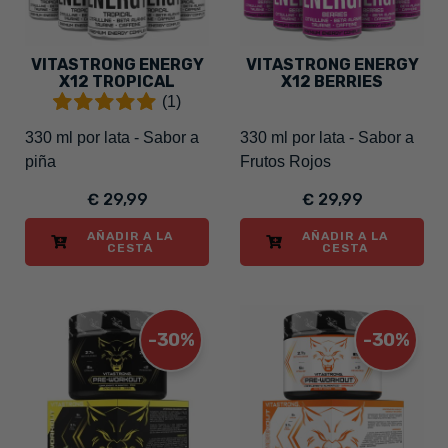
VITASTRONG ENERGY
VITASTRONG ENERGY
X12 TROPICAL
X12 BERRIES
(1)
330 ml por lata - Sabor a
330 ml por lata - Sabor a
piña
Frutos Rojos
€ 29,99
€ 29,99
AÑADIR A LA
AÑADIR A LA
CESTA
CESTA
-30%
-30%