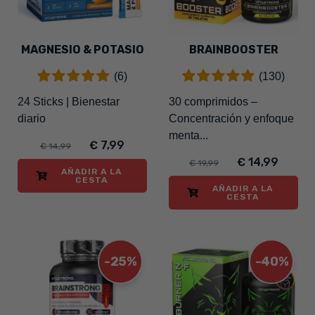
MAGNESIO & POTASIO
BRAINBOOSTER
(6)
(130)
24 Sticks | Bienestar
30 comprimidos –
diario
Concentración y enfoque
menta...
€ 7,99
€ 14,99
€ 14,99
€ 19,99
AÑADIR A LA
CESTA
AÑADIR A LA
CESTA
-25%
-40%