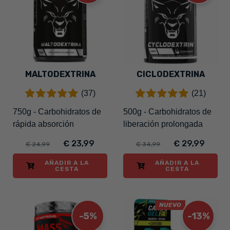
MALTODEXTRINA
CICLODEXTRINA
(37)
(21)
750g - Carbohidratos de
500g - Carbohidratos de
rápida absorción
liberación prolongada
€ 23,99
€ 29,99
€ 24,99
€ 34,99
AÑADIR A LA
AÑADIR A LA
CESTA
CESTA
NUEVO
-5%
-13%