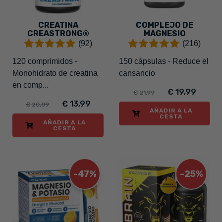
CREATINA
COMPLEJO DE
CREASTRONG®
MAGNESIO
(92)
(216)
120 comprimidos -
150 cápsulas - Reduce el
Monohidrato de creatina
cansancio
en comp...
€ 19,99
€ 21,99
€ 13,99
€ 20,09
AÑADIR A LA
CESTA
AÑADIR A LA
CESTA
-47%
-25%