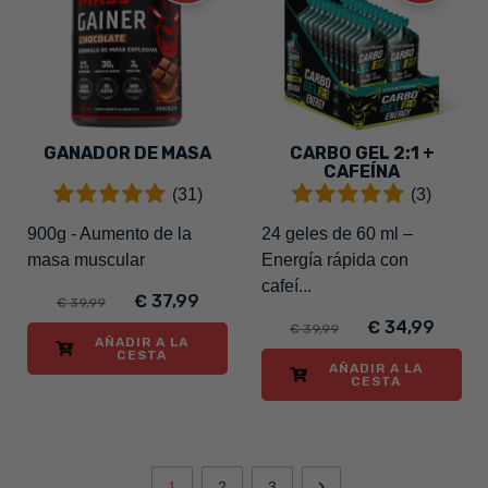
GANADOR DE MASA
CARBO GEL 2:1 +
CAFEÍNA
(31)
(3)
900g - Aumento de la
24 geles de 60 ml –
masa muscular
Energía rápida con
cafeí...
€ 37,99
€ 39,99
€ 34,99
€ 39,99
AÑADIR A LA
CESTA
AÑADIR A LA
CESTA

1
2
3