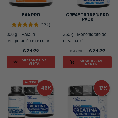
EAA PRO
CREASTRONG® PRO
PACK
(132)
300 g – Para la
250 g - Monohidrato de
recuperación muscular.
creatina x2
€ 24,99
€ 34,99
€ 47,98
OPCIONES DE
AÑADIR A LA
VISTA
CESTA
NUEVO
-43%
-17%