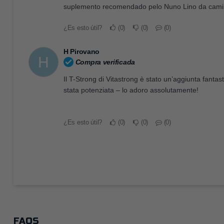
suplemento recomendado pelo Nuno Lino da cami
¿Es esto útil?
0
0
0
H Pirovano
H
Compra verificada
Il T-Strong di Vitastrong è stato un’aggiunta fantas
stata potenziata – lo adoro assolutamente!
¿Es esto útil?
0
0
0
FAQS