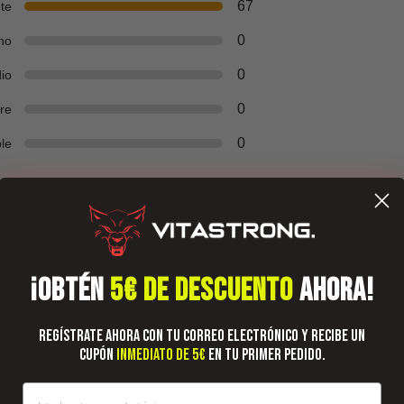
67
te
0
no
0
io
0
re
0
ble
¡OBTÉN
5€ DE DESCUENTO
AHORA!
Regístrate ahora con tu correo electrónico y recibe un
cupón
inmediato de 5€
en tu primer pedido.