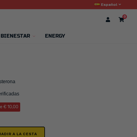
Español
0
 BIENESTAR
ENERGY
osterona
rificadas
e € 10,00
ÑADIR A LA CESTA