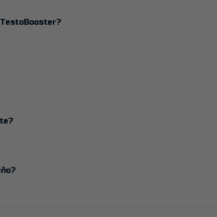
y TestoBooster?
rte?
eño?