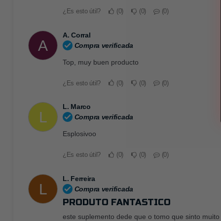
¿Es esto útil?
0
0
0
A. Corral
A
Compra verificada
Top, muy buen producto
¿Es esto útil?
0
0
0
L. Marco
L
Compra verificada
Esplosivoo
¿Es esto útil?
0
0
0
L. Ferreira
L
Compra verificada
PRODUTO FANTASTICO
este suplemento dede que o tomo que sinto muito m