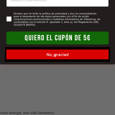
newsletter
Declaro que he leído la política de privacidad y doy mi consentimiento
para el tratamiento de mis datos personales con el fin de recibir
comunicaciones promocionales y boletines informativos de Vitastrong, de
conformidad con el artículo 6, apartado 1, letra a), del Reglamento (UE)
2016/679 (RGPD).
QUIERO EL CUPÓN DE 5€
No, ¡gracias!
ais energia, tem sido fantastico.