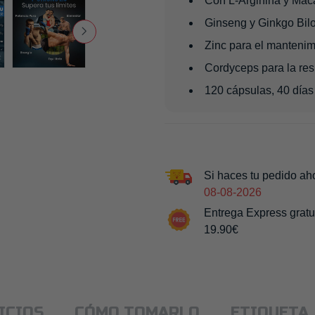
Con L-Arginina y Mac
Ginseng y Ginkgo Bilo
Zinc para el mantenim
Cordyceps para la resi
120 cápsulas, 40 días
Si haces tu pedido ah
08-08-2026
Entrega Express gratu
19.90€
ICIOS
CÓMO TOMARLO
ETIQUETA