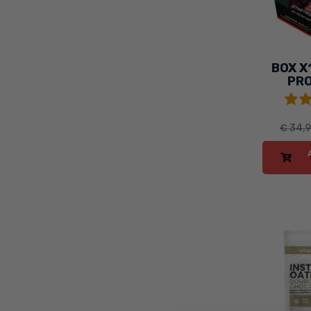
BOX X
PRO
B
€ 34,