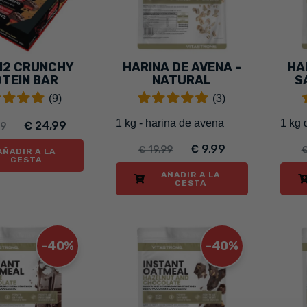
12 CRUNCHY
HARINA DE AVENA -
HA
TEIN BAR
NATURAL
S
ROWNIE
(9)
(3)
1 kg - harina de avena
1 kg 
€ 24,99
99
€ 9,99
€ 19,99
€
AÑADIR A LA
CESTA
AÑADIR A LA
CESTA
-40%
-40%