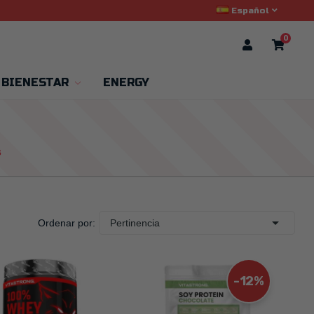
Español
0
 BIENESTAR
ENERGY
s

Ordenar por:
Pertinencia
-12%