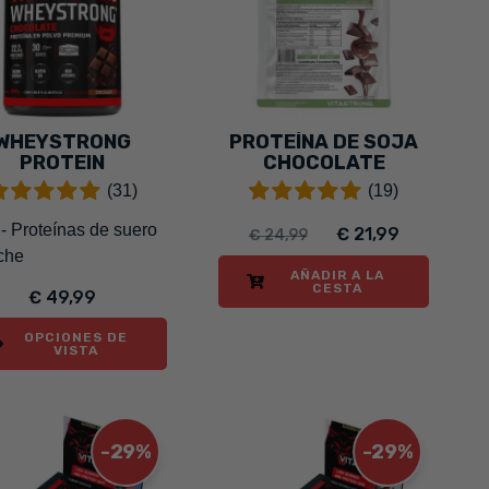
WHEYSTRONG
PROTEÍNA DE SOJA
PROTEIN
CHOCOLATE
(31)
(19)
- Proteínas de suero
€ 21,99
€ 24,99
che
AÑADIR A LA
CESTA
€ 49,99
OPCIONES DE
VISTA
-29%
-29%