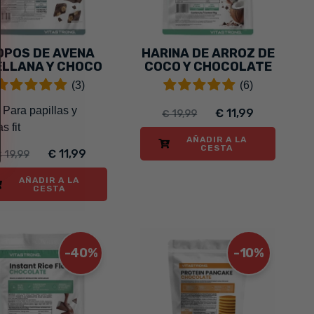
OPOS DE AVENA
HARINA DE ARROZ DE
ELLANA Y CHOCO
COCO Y CHOCOLATE
(3)
(6)
- Para papillas y
€ 11,99
€ 19,99
s fit
AÑADIR A LA
CESTA
€ 11,99
 19,99
AÑADIR A LA
CESTA
-40%
-10%