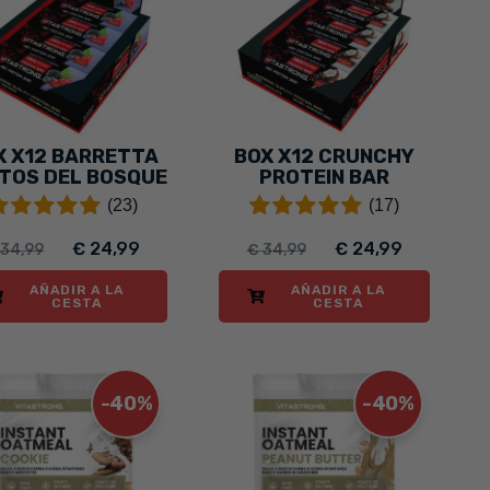
X X12 BARRETTA
BOX X12 CRUNCHY
TOS DEL BOSQUE
PROTEIN BAR
CHOCOLATE &
(23)
(17)
COCONUT
€ 24,99
€ 24,99
 34,99
€ 34,99
AÑADIR A LA
AÑADIR A LA
CESTA
CESTA
-40%
-40%