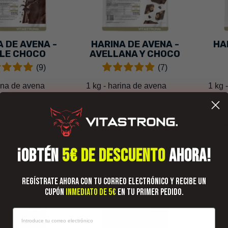
A DE AVENA -
HARINA DE AVENA -
HA
LE CHOCO
AVELLANA Y CHOCO
(9)
(7)
rina de avena
1 kg - harina de avena
1 kg 
€ 11,99
€ 11,99
99
€ 19,99
€
AÑADIR A LA
AÑADIR A LA
CESTA
CESTA
¡OBTÉN
5€ DE DESCUENTO
AHORA!
-40%
-40%
Regístrate ahora con tu correo electrónico y recibe un
cupón
inmediato de 5€
en tu primer pedido.