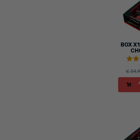
BOX X
CH
€ 34,