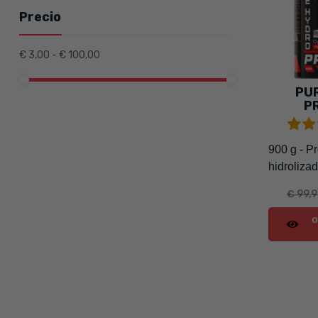
Precio
€ 3,00 - € 100,00
PU
P
900 g - P
hidroliza
€ 99,
O