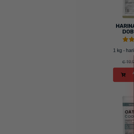
HARIN
DOB
1 kg - ha
€ 19,