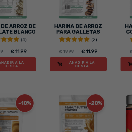
 DE ARROZ DE
HARINA DE ARROZ
HA
LATE BLANCO
PARA GALLETAS
C
VAINILLA
(4)
(2)
€ 11,99
€ 11,99
99
€ 19,99
€
AÑADIR A LA
AÑADIR A LA
CESTA
CESTA
-10%
-20%