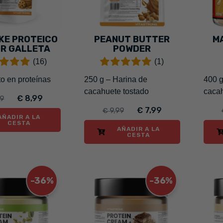
KE PROTEICO
PEANUT BUTTER
M
R GALLETA
POWDER
(16)
(1)
to en proteínas
250 g – Harina de
400 g
cacahuete tostado
cacah
€ 8,99
99
€ 7,99
€ 9,99
AÑADIR A LA
CESTA
AÑADIR A LA
CESTA
-36%
-36%