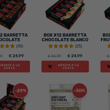
12 BARRETTA
BOX X12 BARRETTA
BO
OCOLATE
CHOCOLATE BLANCO
FRU
(30)
(25)
€ 24,99
€ 24,99
99
€ 34,99
€
AÑADIR A LA
AÑADIR A LA
CESTA
CESTA
-29%
-50%