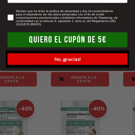
newsletter
Declaro que he leído la política de privacidad y doy mi consentimiento
para el tratamiento de mis datos personales con el fin de recibir
comunicaciones promocionales y boletines informativos de Vitastrong, de
conformidad con el artículo 6, apartado 1, letra a), del Reglamento (UE)
S DE AVENA
COPOS DE AVENA
C
2016/679 (RGPD).
R GALLETA
DOBLE CHOCOLATE
AV
(2)
(2)
QUIERO EL CUPÓN DE 5€
a papillas y
1 kg - Para papillas y
1 kg 
recetas fit
receta
No, ¡gracias!
€ 11,99
€ 11,99
99
€ 19,99
€
AÑADIR A LA
AÑADIR A LA
CESTA
CESTA
-40%
-40%