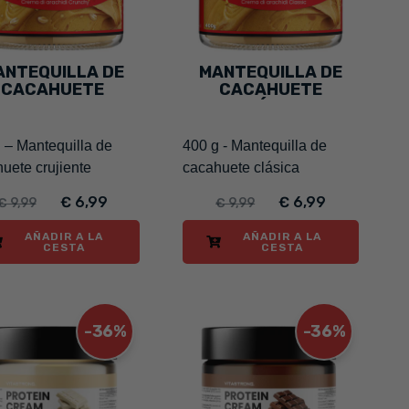
ANTEQUILLA DE
MANTEQUILLA DE
CACAHUETE
CACAHUETE
CRUJIENTE
CLÁSICA
 – Mantequilla de
400 g - Mantequilla de
uete crujiente
cacahuete clásica
€ 6,99
€ 6,99
€ 9,99
€ 9,99
AÑADIR A LA
AÑADIR A LA
CESTA
CESTA
-36%
-36%