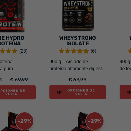
RE HYDRO
WHEYSTRONG
ROTEÍNA
ISOLATE
(23)
(6)
roteína
900 g – Aislado de
900g 
da pura
proteína altamente digest...
de le
€ 69,99
€ 69,99
99
OPCIONES DE
PCIONES DE
VISTA
VISTA
-29%
-29%