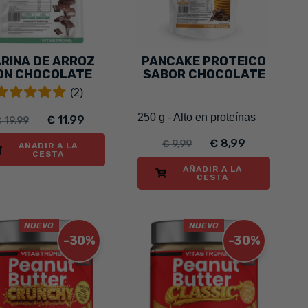
RINA DE ARROZ
PANCAKE PROTEICO
ON CHOCOLATE
SABOR CHOCOLATE
(2)
250 g - Alto en proteínas
€ 11,99
 19,99
€ 8,99
€ 9,99
AÑADIR A LA
CESTA
AÑADIR A LA
CESTA
NUEVO
NUEVO
-30%
-30%