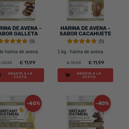
RINA DE AVENA -
HARINA DE AVENA -
ABOR GALLETA
SABOR CACAHUETE
(9)
(5)
de harina de avena
1 kg - harina de avena
€ 11,99
€ 11,99
 19,99
€ 19,99
AÑADIR A LA
AÑADIR A LA
CESTA
CESTA
-40%
-40%