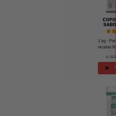
COPO
SABO
1 kg - Par
recetas fit
€ 19,